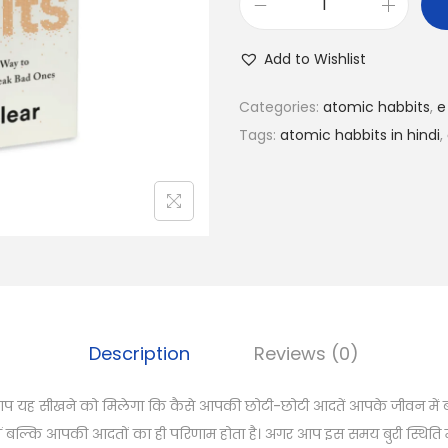
A
t
Add to Wishlist
o
m
Categories:
atomic habbits
,
e
i
Tags:
atomic habbits in hindi
,
c
H
a
b
b
i
t
Description
Reviews (0)
s
E
आप यह सीखने को मिलेगा कि कैसे आपकी छोटी-छोटी आदतें आपके जीवन में बड
-
ल्कि आपकी आदतों का ही परिणाम होता है। अगर आप इस समय बुरी स्थिति म
B