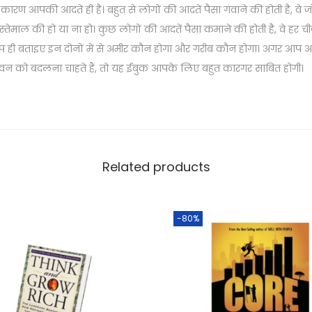
का कारण आपकी आदतें ही है। बहुत से लोगों की आदतें पैसा गंवाने की होती है, वे जो
o
े इस्तेमाल की हो या ना हो। कुछ लोगों की आदतें पैसा कमाने की होती है, वे हर 
o
प ही बताइए इन दोनों में से अमीर कौन होगा और गरीब कौन होगा। अगर आप
k
ीवन को बदलना चाहते हैं, तो यह ईबुक आपके लिए बहुत कारगर साबित होगी।
(
h
i
n
d
Related products
i
)
q
-80%
u
a
n
t
i