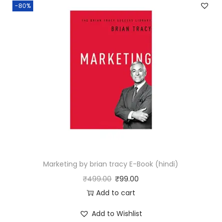
h
-80%
i
n
d
i
)
q
u
a
n
t
i
Marketing by brian tracy E-Book (hindi)
t
₹
499.00
₹
99.00
y
Add to cart
Add to Wishlist