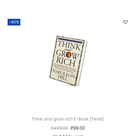
-80%
Think and grow rich E-Book (hindi)
₹
499.00
₹
99.00