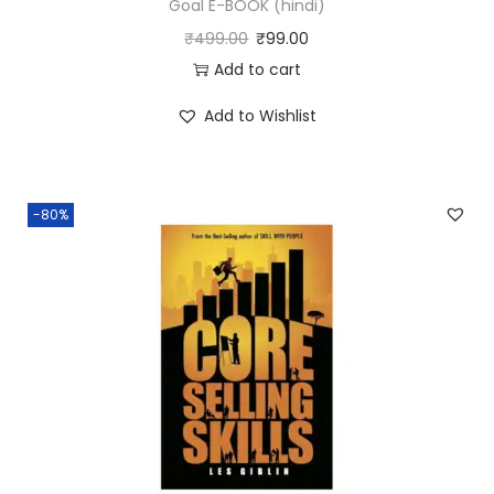
Goal E-BOOK (hindi)
₹
499.00
₹
99.00
Add to cart
Add to Wishlist
-80%