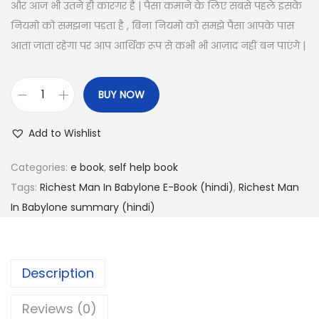
और आज भी उतने ही कारगर है | पैसा कमाने के लिए सबसे पहले इसके
नियमो को समझना पड़ता है , बिना नियमो को समझे पैसा आपके पास
आता जाता रहेगा पर आप आर्थिक रूप से कभी भी आज़ाद नहीं बन पाएंगे |
BUY NOW
R
i
Add to Wishlist
c
h
Categories:
e book
,
self help book
e
Tags:
Richest Man In Babylone E-Book (hindi)
,
Richest Man
s
In Babylone summary (hindi)
t
M
a
Description
n
I
Reviews (0)