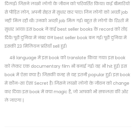
दिलाई। जिसने लाखों लोगों के जीवन को परिवर्तित किया। कई बीमारियों
o
से पीड़ित लोग, अपनी सेहत में सुधार कर पाए। जिन लोगों को अच्छी job
k
नहीं मिल रही थी। उनको अच्छी job मिल गई। बहुत से लोगों के रिश्तों में
(
सुधार आया। इस book ने कई best seller books के record को तोड़
h
दिये। पूरी दुनिया में नंबर वन best seller book बन गई। पूरी दुनिया में
i
इसकी 23 मिलियन प्रतियाँ sell हुई।
n
48 language में इस book को translate किया गया। इस book
d
को लेकर एक documentary film भी बनाई गई। वह भी hit हुई। इस
i
book में ऐसा क्या है। जिसकी वजह से यह इतनी popular हुई। इस book
)
में कौन-सा ऐसा Secret है। जिसने लाखों लोगों के जीवन को change
q
कर दिया। इस book में क्या magic है, जो आपको भी सफलता की ओर
u
ले जाएगा |
a
n
t
i
t