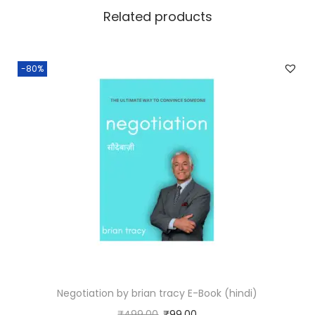
Related products
y
-80%
Negotiation by brian tracy E-Book (hindi)
₹
499.00
₹
99.00