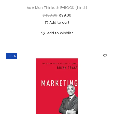
As A Man Thinketh E-BOOK (hindi)
₹
499.00
₹
99.00
Add to cart
Add to Wishlist
-80%