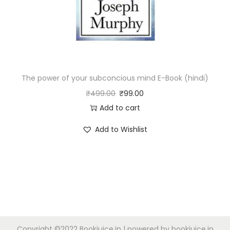
The power of your subconcious mind E-Book (hindi)
₹
499.00
₹
99.00
Add to cart
Add to Wishlist
Copyright ©2022 Bookjuice.in | powered by bookjuice.in