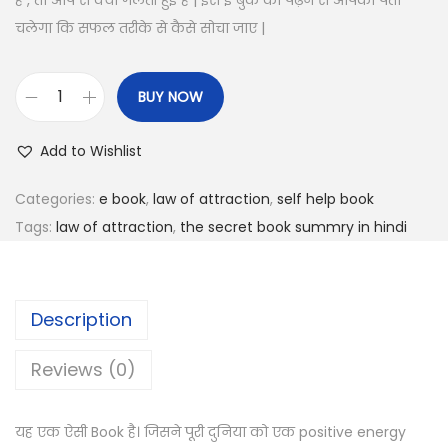
हैं , तो आप से क्या गलती हुई है | इस ई बुक को पढ़ने से आपको पता
चलेगा कि सफल तरीके से कैसे सोचा जाए |
BUY NOW
T
h
Add to Wishlist
e
s
Categories:
e book
,
law of attraction
,
self help book
e
Tags:
law of attraction
,
the secret book summry in hindi
c
r
e
Description
t
E
Reviews (0)
-
B
यह एक ऐसी Book है। जिसने पूरी दुनिया को एक positive energy
o